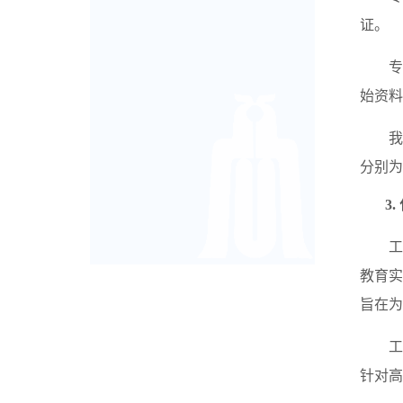
证。
始资料
分别为
3.
工
教育
旨在为
针对高