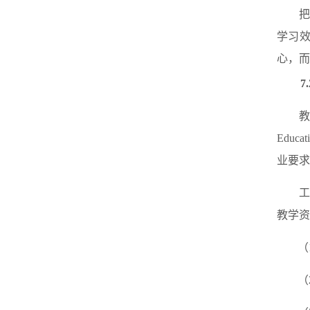
学习
心，而
7
教
Edu
业要求
教学资
（
（