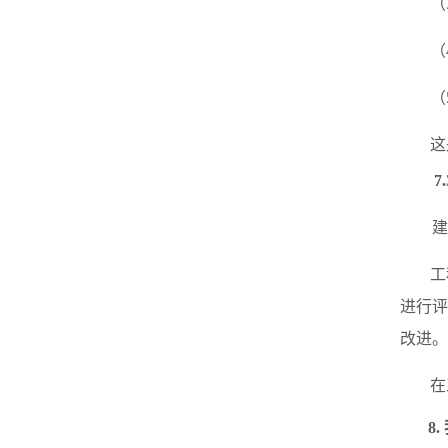
（
（
（
这
7
建
工
进行
改进。
在
8
.