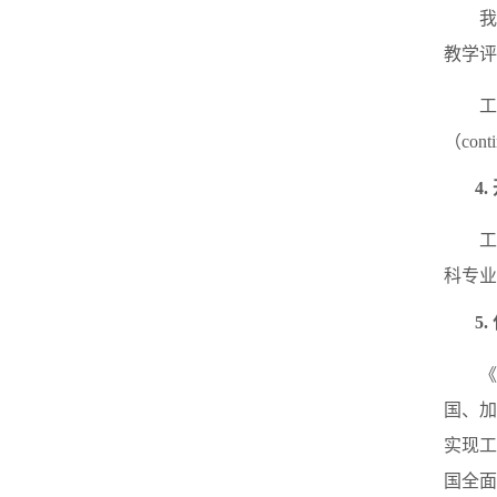
我
教学评
工
（conti
4.
科专业
5.
《
国、
实现工
国全