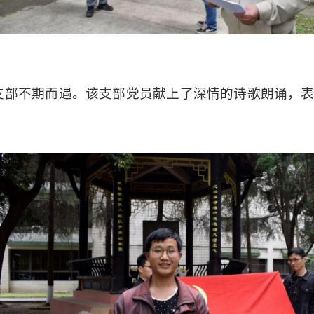
支部不期而遇。
该支部党员
献上了深情的诗
歌
朗诵，