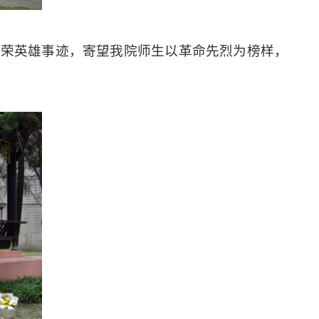
光荣
英雄事迹，
寄望
我院师生以革命先烈为榜样，