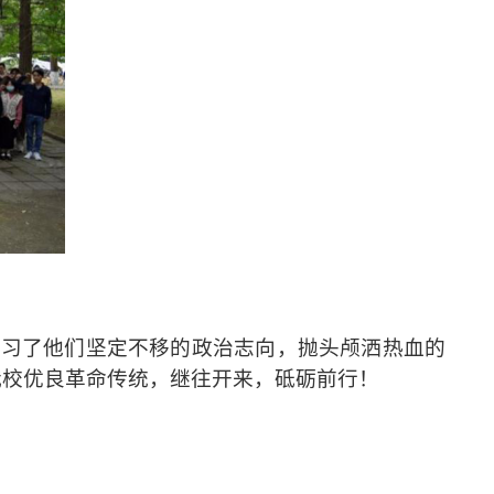
学习了他们坚定不移的政治志向
，
抛头颅
洒
热血的
我校优良革命传统，继往开来，砥砺前行！