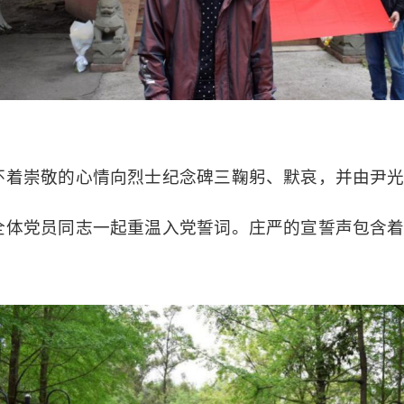
怀着崇敬的心情向烈士纪念碑
三
鞠躬、默哀，并由尹
全体党员同志一起重温入党誓词
。庄严的
宣誓
声包含