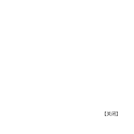
【
关闭
】