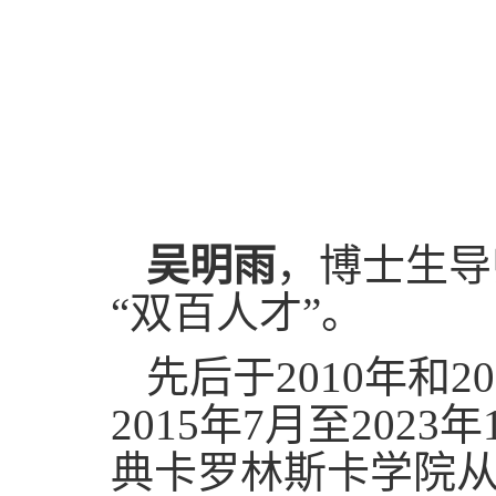
吴
明雨
，
博士生导
“双百人才”。
先后于2010年和
2015
年
7
月
至
2023
年
典卡罗林斯卡学院从