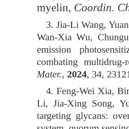
myelin
,
Coordin. Ch
3. Jia-Li Wang, Yua
Wan-Xia Wu, Chungu
emission photosensiti
combating multidrug-r
Mater.
,
2024
, 34, 2312
4. Feng-Wei Xia, Bi
Li, Jia-Xing Song, 
targeting glycans: ov
system, quorum sensing