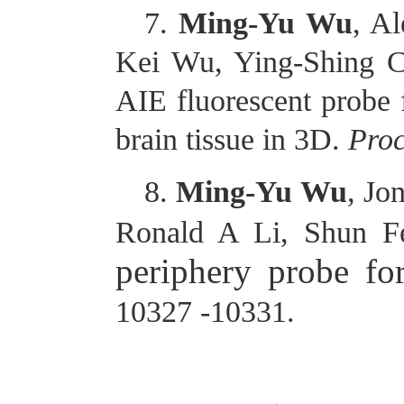
7.
Ming-Yu Wu
, A
Kei Wu, Ying-Shing Ch
AIE fluorescent probe f
brain tissue in 3D.
Proc
8.
Ming-Yu Wu
, Jo
Ronald A Li, Shun Fe
periphery probe fo
10327 -10331.