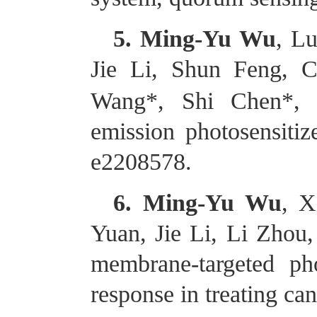
5.
Ming-Yu Wu
, L
Jie Li, Shun Feng, C
Wang*, Shi Chen*,
emission photosensitiz
e2208578.
6.
Ming-Yu Wu
, X
Yuan, Jie Li, Li Zhou
membrane-targeted pho
response in treating can