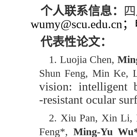
个人联系信息：
四
wumy
@
scu
.edu.cn
代表性论文：
1. Luojia Chen,
Min
Shun Feng, Min Ke, 
vision: intelligent
‐resistant ocular sur
2. Xiu Pan, Xin Li
Feng
*
,
Ming-Yu Wu