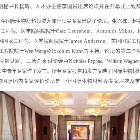
人民政府副秘书长杨昕、人才办主任李国贵出席论坛并在开幕式上致
际生物材料领域大部分顶尖专家出席了论坛。张兴栋、赵宇亮、Nic
家工程院、医学院两院院士
Cato Laurencin、Antonios
国国家工程院、医学院两院院士
James Anderson，
美国国家工程院
工程院院士Wen Wang及
Joachim Kohn
等主持。
论坛的第二个
独到见解。三场圆桌讨论会由
Nicholas Peppas、William
和中青年专家作了发言。所有专家报告和发言反映了国际生物材
发表。与会的国际国内专家评价论坛是一个国际生物材料界专家层次