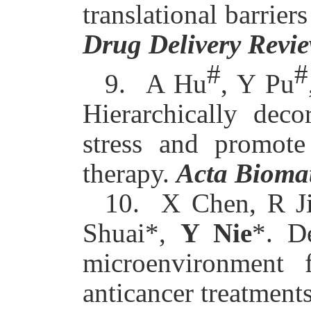
translational barrie
Drug Delivery Revi
#
#
9.
A Hu
, Y Pu
Hierarchically deco
stress and promot
therapy.
Acta Biomat
10.
X Chen, R J
Shuai*,
Y Nie
*. D
microenvironment 
anticancer treatment