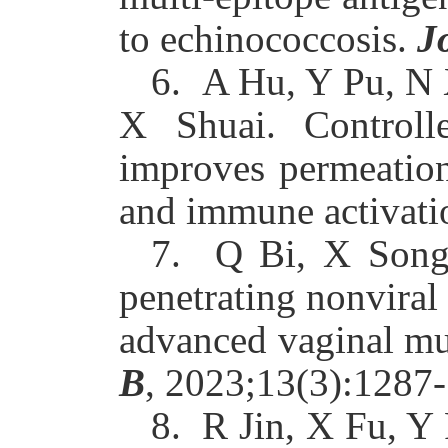
to echinococcosis.
J
6.
A Hu, Y Pu, N 
X Shuai. Controlle
improves permeation
and immune activati
7.
Q Bi, X Song
penetrating nonviral
advanced vaginal mu
B
, 2023;13(3):1287
8.
R Jin, X Fu, Y