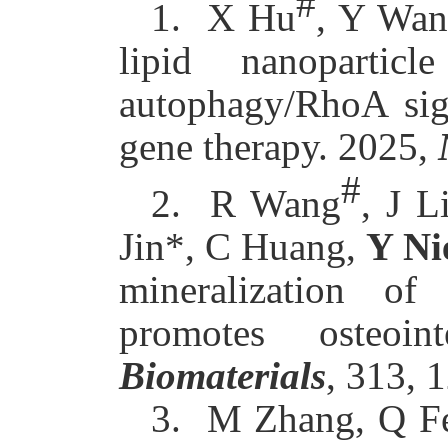
#
1.
X Hu
, Y Wa
lipid nanopartic
autophagy/RhoA sign
gene therapy. 2025,
#
2.
R Wang
, J L
Jin*, C Huang,
Y Ni
mineralization of
promotes osteoin
Biomaterials
, 313, 
3.
M Zhang, Q F