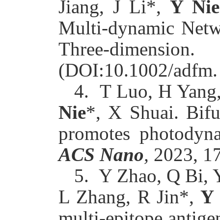
Jiang, J Li*,
Y Nie
Multi-dynamic Netwo
Three-dimensi
(DOI:10.1002/adfm.
4.
T Luo, H Yang,
Nie
*, X Shuai. Bif
promotes photodyna
ACS Nano
,
2023, 1
5.
Y Zhao, Q Bi, 
L Zhang, R Jin*,
Y 
multi-epitope antige