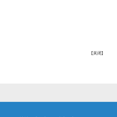
【
关闭
】