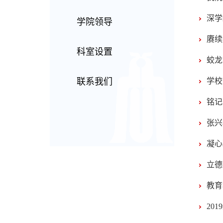
深学
学院领导
赓续
科室设置
蛟龙
联系我们
学校
铭记
张兴
凝心
立德
教育
20