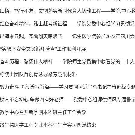
细悟，笃行不怠，贯彻落实新时代育人铸魂工程——学院/中心教
红色奋斗精神，踏上赶考新征程——学院党委中心组学习贯彻党
出海乘云起，苍鹰翔天踏浪飞——记生医学院参加2022年四川
“实验室安全交叉循环检查”工作顺利开展
奋斗历程，弘扬伟大精神——学院师生党员集中收看党的二十大
栋院士团队首创骨诱导聚芳醚酮材料
聚力奋斗 勇毅谱写新篇——学习贯彻习近平总书记在省部级专
树人不忘初心 争做四有好老师——党委中心组师德师风专题警
教学中心召开新学期本科班主任工作会议
19级生物医学工程专业本科生生产实习圆满结束