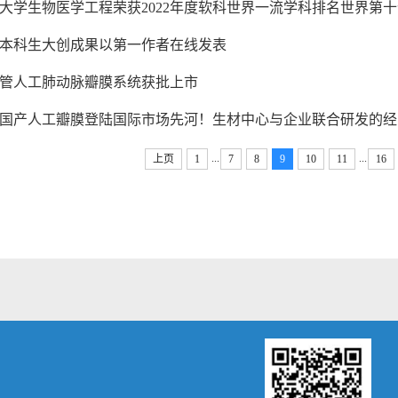
大学生物医学工程荣获2022年度软科世界一流学科排名世界第十
本科生大创成果以第一作者在线发表
管人工肺动脉瓣膜系统获批上市
国产人工瓣膜登陆国际市场先河！生材中心与企业联合研发的经导
...
...
上页
1
7
8
9
10
11
16